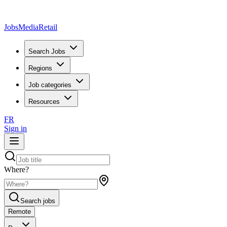
JobsMedia
Retail
Search Jobs
Regions
Job categories
Resources
FR
Sign in
Where?
Search jobs
Remote