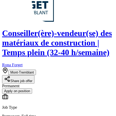
Conseiller(ère)-vendeur(se) des
matériaux de construction |
Temps plein (32-40 h/semaine)
Rona Forget
Mont-Tremblant
Share job offer
Permanent
Apply on position
Job Type