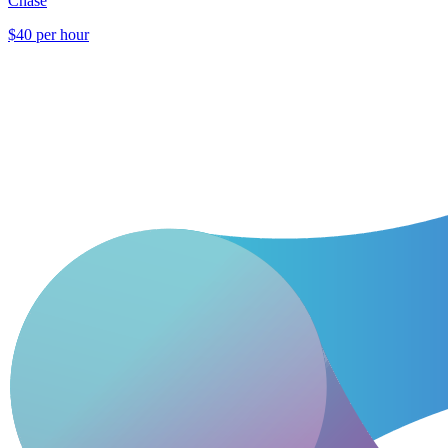
Chase
$40 per hour